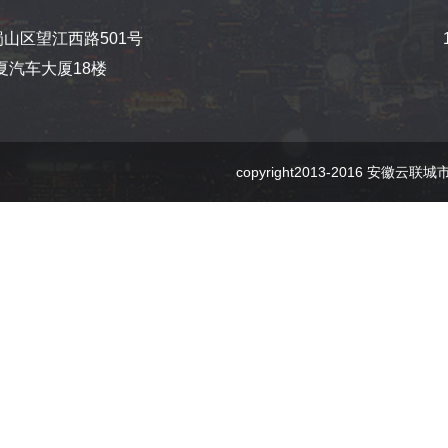
山区望江西路501号
夏汽车大厦18楼
copyright2013-2016 安